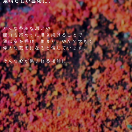
素晴らしい芸術に。
どんな些細な思いや、
能力も諦めずに描き続けることで
類は友を呼び、集まり、やがて大きく
偉大な芸術になると信じています。
そんな心が集まれる場所に。