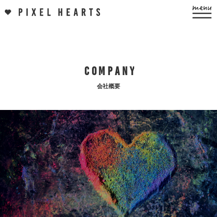
C
O
M
P
A
N
Y
会社概要