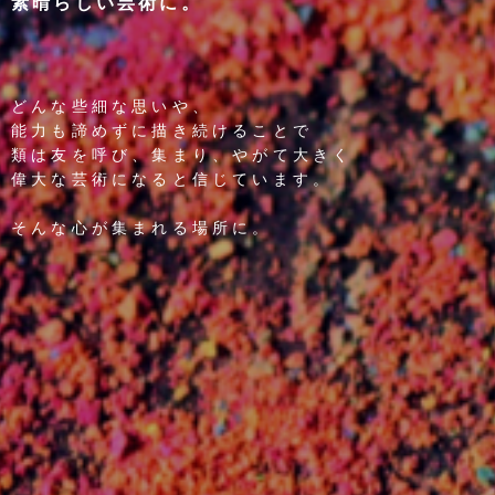
素晴らしい芸術に。
どんな些細な思いや、
能力も諦めずに描き続けることで
類は友を呼び、集まり、やがて大きく
偉大な芸術になると信じています。
そんな心が集まれる場所に。