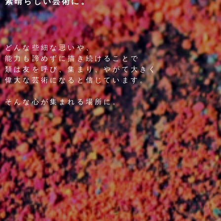
素晴らしい芸術に。
どんな些細な思いや、
能力も諦めずに描き続けることで
類は友を呼び、集まり、やがて大きく
偉大な芸術になると信じています。
そんな心が集まれる場所に。