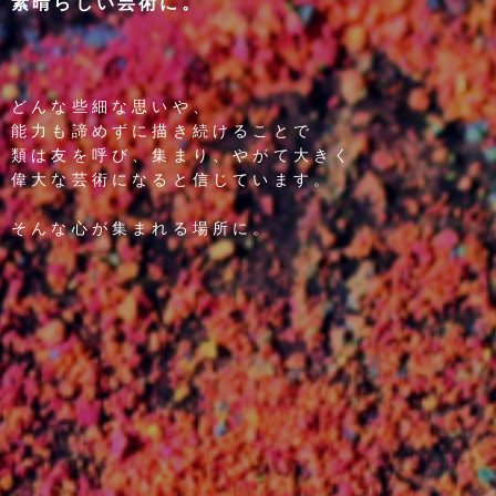
素晴らしい芸術に。
どんな些細な思いや、
能力も諦めずに描き続けることで
類は友を呼び、集まり、やがて大きく
偉大な芸術になると信じています。
そんな心が集まれる場所に。