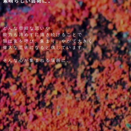
素晴らしい芸術に。
どんな些細な思いや、
能力も諦めずに描き続けることで
類は友を呼び、集まり、やがて大きく
偉大な芸術になると信じています。
そんな心が集まれる場所に。