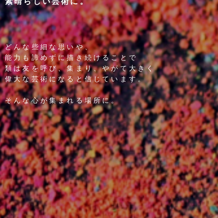
素晴らしい芸術に。
どんな些細な思いや、
能力も諦めずに描き続けることで
類は友を呼び、集まり、やがて大きく
偉大な芸術になると信じています。
そんな心が集まれる場所に。