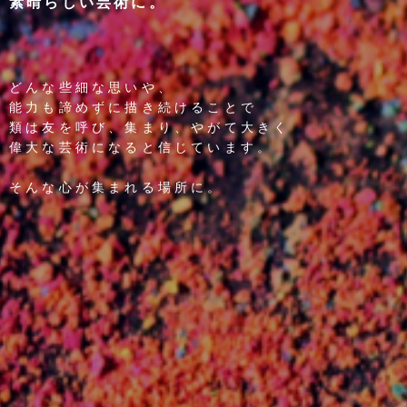
素晴らしい芸術に。
どんな些細な思いや、
能力も諦めずに描き続けることで
類は友を呼び、集まり、やがて大きく
偉大な芸術になると信じています。
そんな心が集まれる場所に。