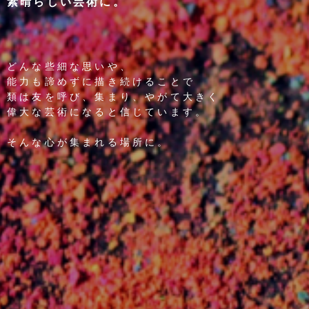
素晴らしい芸術に。
どんな些細な思いや、
能力も諦めずに描き続けることで
類は友を呼び、集まり、やがて大きく
偉大な芸術になると信じています。
そんな心が集まれる場所に。